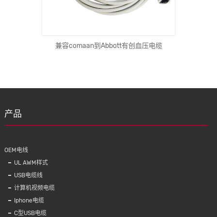
opy-
兼容comaan到Abbott有创血压电缆
UL 10
产品
OEM电线
UL AWM样式
USB电缆线
计算机视频电缆
Iphone电缆
C型USB电缆