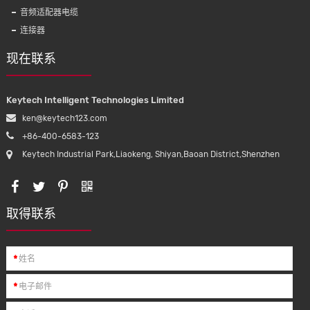
血压电缆
UL 1095钩线绞合镀锡铜80 ℃ 300v非邻苯
南非3针
音频适配器电缆
二甲酸酯
电气插
连接器
现在联系
Keytech Intelligent Technologies Limited
ken@keytech123.com
+86-400-6583-123
Keytech Industrial Park,Liaokeng, Shiyan,Baoan District,Shenzhen
取得联系
*
*