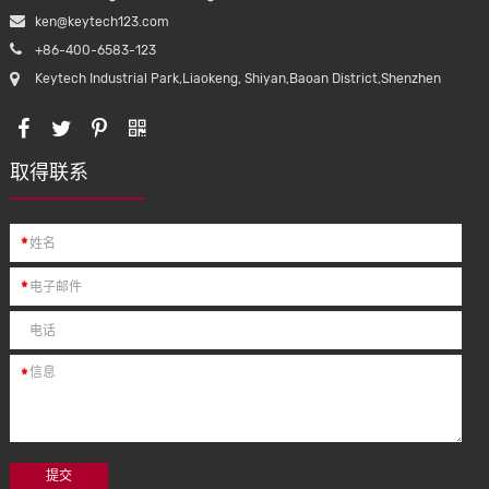
ken@keytech123.com
+86-400-6583-123
Keytech Industrial Park,Liaokeng, Shiyan,Baoan District,Shenzhen
取得联系
*
*
*
提交