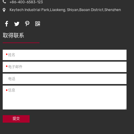
+86-400-6583-123
Keytech Industrial Park,Liaokeng, Shiyan,Baoan District,Shenzhen
取得联系
ne三星通
*
*
*
提交