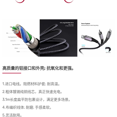
高质量的铝接口和外壳; 抗氧化和更强。
1.进口电线。阻燃材料护套; 耐高温。
2.粗体镀锡纯铜线芯，真正快速充电。
3.1m长度扁平防包裹设计，满足更多场景。
4.布编织线体; 耐磨; 手感柔软。
5.灵活耐用。