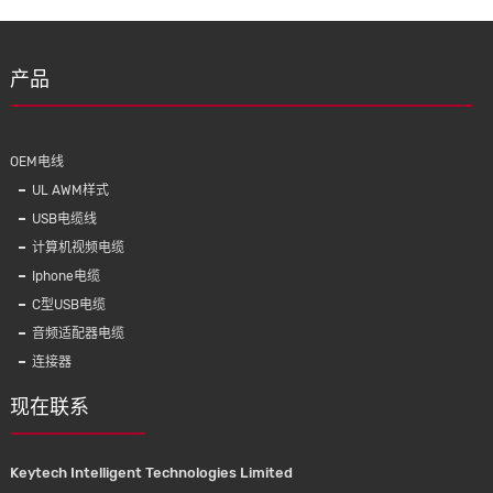
新建
产品
OEM电线
UL AWM样式
USB电缆线
计算机视频电缆
Iphone电缆
C型USB电缆
 5.0无
KMC009 1m/1.5m/2m尼龙编织数据线
KAL00
音频适配器电缆
耳机
连接器
现在联系
Keytech Intelligent Technologies Limited