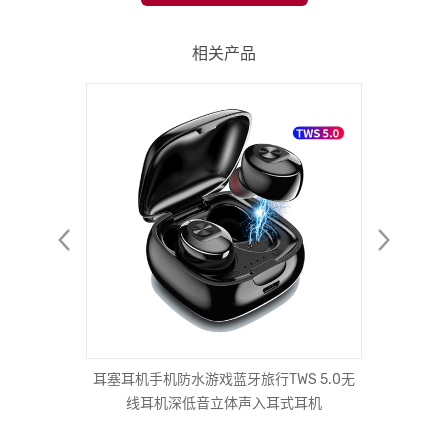
相关产品
新建
式tws无
耳塞耳机手机防水游戏蓝牙旅行TWS 5.0无
KMC0
耳塞
线耳机深低音立体声入耳式耳机