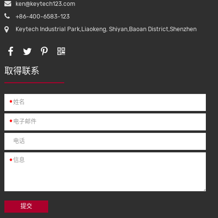
ken@keytech123.com
+86-400-6583-123
Keytech Industrial Park,Liaokeng, Shiyan,Baoan District,Shenzhen
取得联系
*
*
*
提交