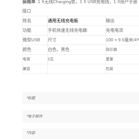
装箱单
: 1 X无线Charging垫，1 X USB充电线，1 X用户手册
接口
姓名
通用无线充电板
输出
功能
手机快速无线充电器:
充电电流
微型USB
尺寸
100 × 9.5毫米/4
颜色
白色，黑色
指示器
电源
5瓦
重量
兼容
包装