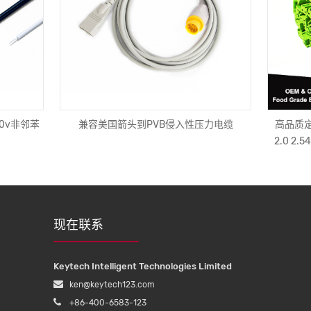
00v非邻苯
兼容美国箭头到PVB侵入性压力电缆
高品质定制J
2.0 2
现在联系
Keytech Intelligent Technologies Limited
ken@keytech123.com
+86-400-6583-123