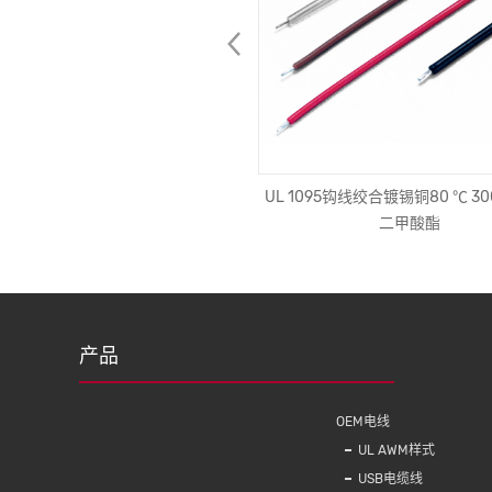
AL007 IPhone充电器数据线
UL 1095钩线绞合镀锡铜80 ℃ 3
id/Iphone通用手机电缆Usb 2合1
二甲酸酯
产品
OEM电线
UL AWM样式
USB电缆线