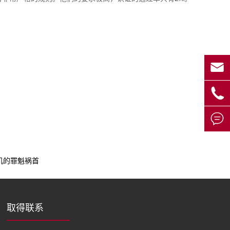



机的罪魁祸首
取得联系