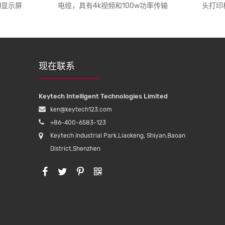
ed显示屏
电缆，具有4k视频和100w功率传输
头打印
现在联系
Keytech Intelligent Technologies Limited
ken@keytech123.com
+86-400-6583-123
Keytech Industrial Park,Liaokeng, Shiyan,Baoan
District,Shenzhen