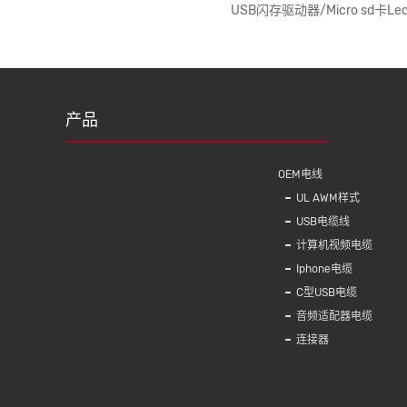
用无线充电器车载支架
USB闪存驱动器/Micro sd卡L
产品
OEM电线
UL AWM样式
USB电缆线
计算机视频电缆
Iphone电缆
C型USB电缆
音频适配器电缆
连接器