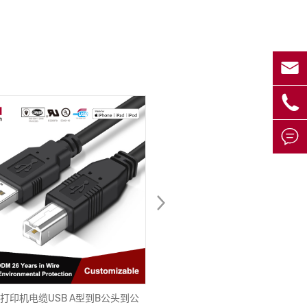



2.0打印机电缆USB A型到B公头到公
兼容Mindray到Edwards有