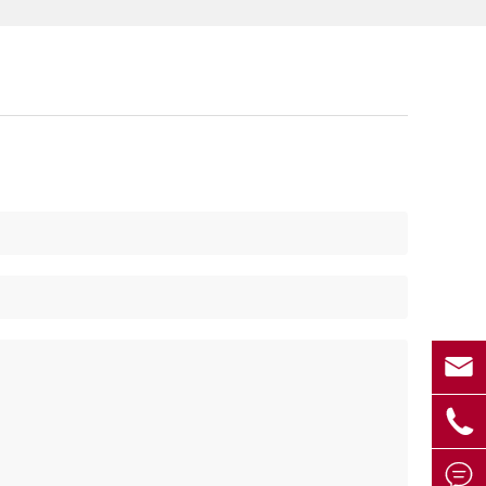


