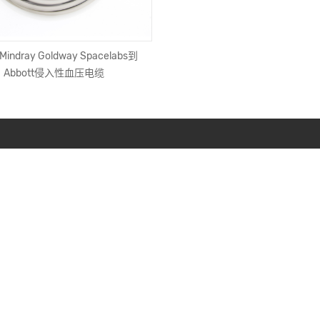
ndray Goldway Spacelabs到
同轴电缆BNC直角插头至BNC直插
Abbott侵入性血压电缆
100厘米3英尺，用于6g高清SD
电视电线安全摄像机广
取得联系
*
*
*