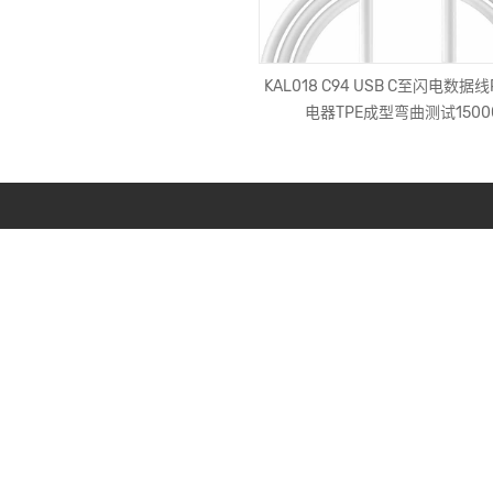
04 5v 3A型C Mico安卓手机充电器
KAL018 C94 USB C至闪电数据
电缆90度游戏磁性USB电缆
电器TPE成型弯曲测试1500
产品
OEM电线
UL AWM样式
USB电缆线
计算机视频电缆
Iphone电缆
C型USB电缆
音频适配器电缆