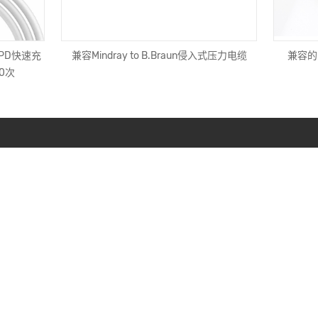
线PD快速充
兼容Mindray to B.Braun侵入式压力电缆
兼容的Mi
0次
现在联系
Keytech Intelligent Technologies Limited
ken@keytech123.com
+86-400-6583-123
Keytech Industrial Park,Liaokeng, Shiyan,Baoan
District,Shenzhen